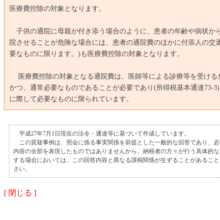
医療費控除の対象となります。
子供の通院に母親が付き添う場合のように、患者の年齢や病状か
院させることが危険な場合には、患者の通院費のほかに付添人の交通
要なものに限ります。)も医療費控除の対象となります。
医療費控除の対象となる通院費は、医師等による診療等を受ける
かつ、通常必要なものであることが必要であり(所得税基本通達73-3
に際して必要なものに限られています。
平成27年7月1日現在の法令・通達等に基づいて作成しています。
この質疑事例は、照会に係る事実関係を前提とした一般的な回答であり、必
内容の全部を表現したものではありませんから、納税者の方々が行う具体的な
する場合においては、この回答内容と異なる課税関係が生ずることがあること
さい。
[ 閉じる ]