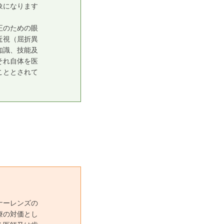
象になります
正のための眼
近視（屈折異
知識、技能及
それ自体を医
こととされて
ナーレンズの
療の対価とし