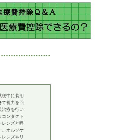
就寝中に装用
せて視力を回
視治療を行い
なコンタクト
ーレンズと呼
す。オルソケ
トレンズやリ